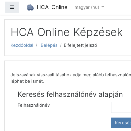
Tovább a fő tartalomhoz
HCA-Online
Oldalpanel
magyar ‎(hu)‎
HCA Online Képzések
Kezdőoldal
Belépés
Elfelejtett jelszó
Jelszavának visszaállításához adja meg alább felhasználón
léphet be ismét.
Keresés felhasználónév alapján
Felhasználónév