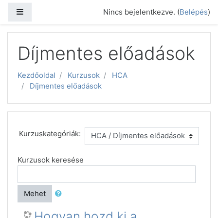
Tovább a fő tartalomhoz
Oldalpanel
Nincs bejelentkezve. (
Belépés
)
Díjmentes előadások
Kezdőoldal
Kurzusok
HCA
Díjmentes előadások
Kurzuskategóriák:
Kurzusok keresése
Mehet
Hogyan hozd ki a