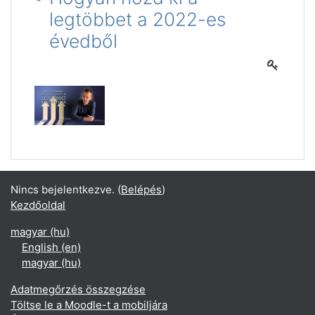
legtöbbet a 2022-es
évedből
Nincs bejelentkezve. (
Belépés
)
Kezdőoldal
magyar ‎(hu)‎
English ‎(en)‎
magyar ‎(hu)‎
Adatmegőrzés összegzése
Töltse le a Moodle-t a mobiljára