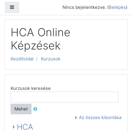
Tovább a fő tartalomhoz
Oldalpanel
Nincs bejelentkezve. (
Belépés
)
HCA Online
Képzések
Kezdőoldal
Kurzusok
Kurzusok keresése
Mehet
Az összes kibontása
HCA