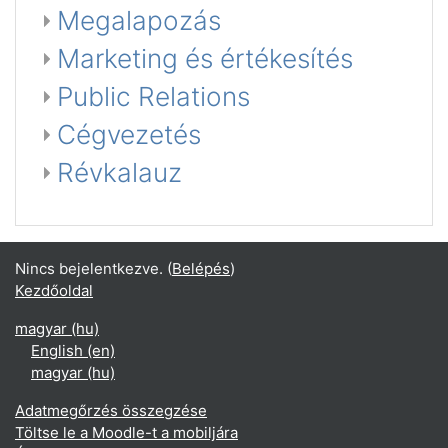
Megalapozás
Marketing és értékesítés
Public Relations
Cégvezetés
Révkalauz
Nincs bejelentkezve. (
Belépés
)
Kezdőoldal
magyar ‎(hu)‎
English ‎(en)‎
magyar ‎(hu)‎
Adatmegőrzés összegzése
Töltse le a Moodle-t a mobiljára