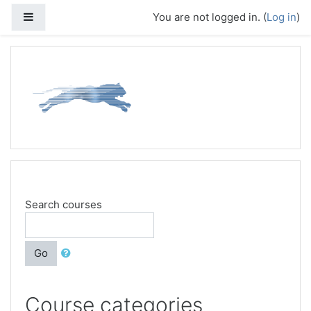
Skip to main content
Side panel
You are not logged in. (
Log in
)
Search courses
Go
Course categories