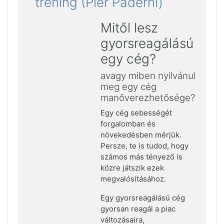
tréning (Pier Paderni)
Mitől lesz
gyorsreagálású
egy cég?
avagy miben nyilvánul
meg egy cég
manőverezhetősége?
Egy cég sebességét
forgalomban és
növekedésben mérjük.
Persze, te is tudod, hogy
számos más tényező is
közre játszik ezek
megvalósításához.
Egy gyorsreagálású cég
gyorsan reagál a piac
változásaira,