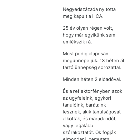
Negyedszázada nyitotta
meg kapuit a HCA.
25 év olyan régen volt,
hogy már egyikünk sem
emlékszik rá.
Most pedig alaposan
megünnepeljük. 13 héten át
tartó ünnepség sorozattal.
Minden héten 2 előadóval.
És a reflektorfényben azok
az ügyfeleink, egykori
tanulóink, barátaink
lesznek, akik tanulságosat
alkottak, és maradandót,
vagy legalább
szórakoztatót. Ők fogják
elmondani, bemutatni,