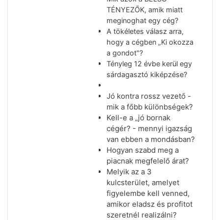
TÉNYEZŐK, amik miatt
meginoghat egy cég?
A tökéletes válasz arra,
hogy a cégben „Ki okozza
a gondot"?
Tényleg 12 évbe kerül egy
sárdagasztó kiképzése?
Jó kontra rossz vezető -
mik a főbb különbségek?
Kell-e a „jó bornak
cégér? - mennyi igazság
van ebben a mondásban?
Hogyan szabd meg a
piacnak megfelelő árat?
Melyik az a 3
kulcsterület, amelyet
figyelembe kell venned,
amikor eladsz és profitot
szeretnél realizálni?