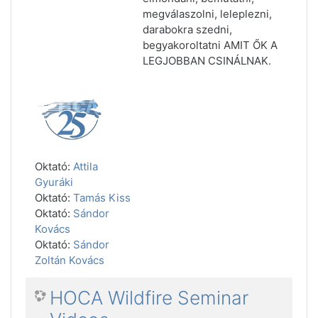
megválaszolni, leleplezni,
darabokra szedni,
begyakoroltatni AMIT ŐK A
LEGJOBBAN CSINÁLNAK.
Oktató:
Attila
Gyuráki
Oktató:
Tamás Kiss
Oktató:
Sándor
Kovács
Oktató:
Sándor
Zoltán Kovács
HOCA Wildfire Seminar