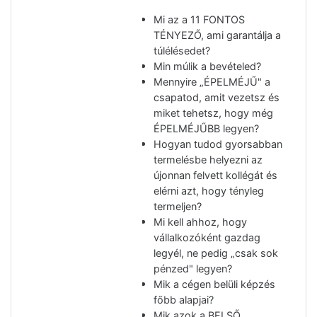
Mi az a 11 FONTOS
TÉNYEZŐ, ami garantálja a
túlélésedet?
Min múlik a bevételed?
Mennyire „ÉPELMÉJŰ" a
csapatod, amit vezetsz és
miket tehetsz, hogy még
ÉPELMÉJŰBB legyen?
Hogyan tudod gyorsabban
termelésbe helyezni az
újonnan felvett kollégát és
elérni azt, hogy tényleg
termeljen?
Mi kell ahhoz, hogy
vállalkozóként gazdag
legyél, ne pedig „csak sok
pénzed" legyen?
Mik a cégen belüli képzés
főbb alapjai?
Mik azok a BELSŐ