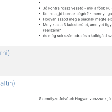
Jó kontra rossz vezető - mik a főbb k
Kell-e a „jó bornak cégér? - mennyi 
Hogyan szabd meg a piacnak megfelelő
Melyik az a 3 kulcsterület, amelyet fig
realizálni?
és még sok számodra és a kollégáid s
rni)
altin)
Személyzetfelvétel: Hogyan vonzzunk jó 