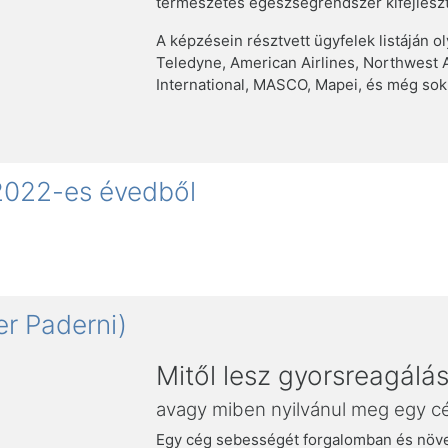
természetes egészségrendszer kifejleszt
A képzésein résztvett ügyfelek listáján ol
Teledyne, American Airlines, Northwest A
International, MASCO, Mapei, és még sok
 2022-es évedből
er Paderni)
Mitől lesz gyorsreagálá
avagy miben nyilvánul meg egy 
Egy cég sebességét forgalomban és növe