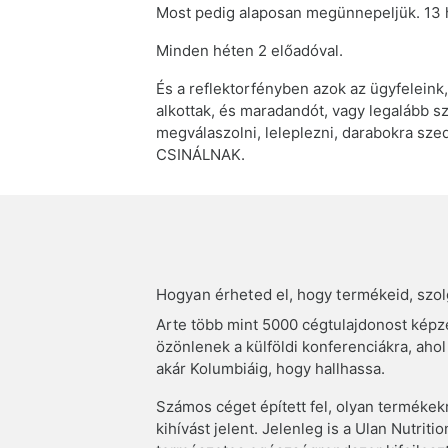
Most pedig alaposan megünnepeljük. 13 h
Minden héten 2 előadóval.
És a reflektorfényben azok az ügyfeleink,
alkottak, és maradandót, vagy legalább s
megválaszolni, leleplezni, darabokra sz
CSINÁLNAK.
Hogyan érheted el, hogy termékeid, szolg
Arte több mint 5000 cégtulajdonost képze
özönlenek a külföldi konferenciákra, ahol
akár Kolumbiáig, hogy hallhassa.
Számos céget épített fel, olyan termékek
kihívást jelent. Jelenleg is a Ulan Nutri