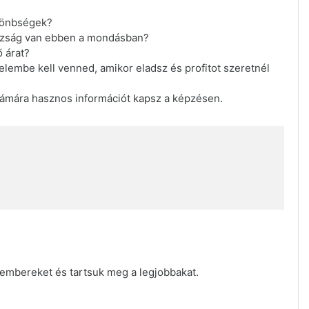
ülönbségek?
igazság van ebben a mondásban?
 árat?
yelembe kell venned, amikor eladsz és profitot szeretnél
zámára hasznos információt kapsz a képzésen.
embereket és tartsuk meg a legjobbakat.