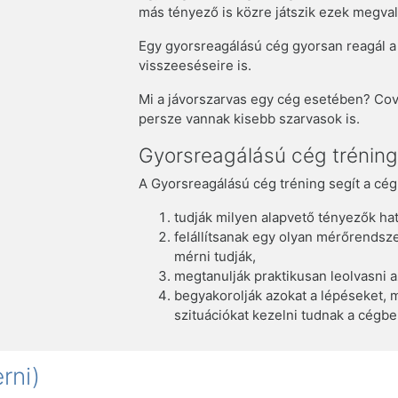
más tényező is közre játszik ezek megval
Egy gyorsreagálású cég gyorsan reagál a p
visszeeséseire is.
Mi a jávorszarvas egy cég esetében? Covid
persze vannak kisebb szarvasok is.
Gyorsreagálású cég trénin
A Gyorsreagálású cég tréning segít a cé
tudják milyen alapvető tényezők h
felállítsanak egy olyan mérőrendsz
mérni tudják,
megtanulják praktikusan leolvasni 
begyakorolják azokat a lépéseket, 
szituációkat kezelni tudnak a cégben
rni)