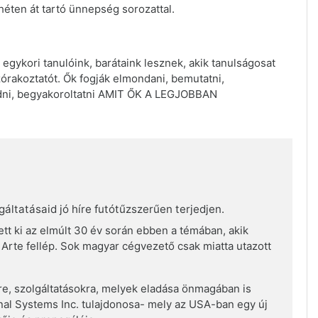
éten át tartó ünnepség sorozattal.
 egykori tanulóink, barátaink lesznek, akik tanulságosat
zórakoztatót. Ők fogják elmondani, bemutatni,
edni, begyakoroltatni AMIT ŐK A LEGJOBBAN
áltatásaid jó híre futótűzszerűen terjedjen.
tt ki az elmúlt 30 év során ebben a témában, akik
 Arte fellép. Sok magyar cégvezető csak miatta utazott
re, szolgáltatásokra, melyek eladása önmagában is
tional Systems Inc. tulajdonosa- mely az USA-ban egy új