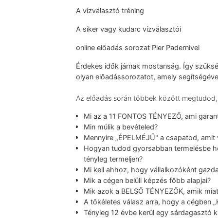
A vízválasztó tréning
A siker vagy kudarc vízválasztói
online előadás sorozat Pier Padernivel
Érdekes idők járnak mostanság. Így szüks
olyan előadássorozatot, amely segítségéve
Az előadás során többek között megtudod
Mi az a 11 FONTOS TÉNYEZŐ, ami garantá
Min múlik a bevételed?
Mennyire „ÉPELMÉJŰ" a csapatod, amit
Hogyan tudod gyorsabban termelésbe helye
tényleg termeljen?
Mi kell ahhoz, hogy vállalkozóként gazd
Mik a cégen belüli képzés főbb alapjai?
Mik azok a BELSŐ TÉNYEZŐK, amik miat
A tökéletes válasz arra, hogy a cégben 
Tényleg 12 évbe kerül egy sárdagasztó 