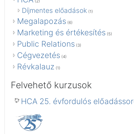
(2)
Díjmentes előadások
(1)
Megalapozás
(6)
Marketing és értékesítés
(5)
Public Relations
(3)
Cégvezetés
(4)
Révkalauz
(1)
Felvehető kurzusok
HCA 25. évfordulós előadássor