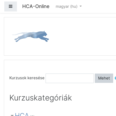
Tovább a fő tartalomhoz
HCA-Online
Oldalpanel
magyar ‎(hu)‎
Kurzusok keresése
Mehet
Kurzuskategóriák
HCA