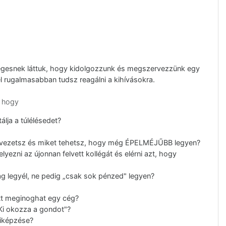
égesnek láttuk, hogy kidolgozzunk és megszervezzünk egy
l rugalmasabban tudsz reagálni a kihívásokra.
, hogy
lja a túlélésedet?
 vezetsz és miket tehetsz, hogy még ÉPELMÉJŰBB legyen?
zni az újonnan felvett kollégát és elérni azt, hogy
ag legyél, ne pedig „csak sok pénzed" legyen?
t meginoghat egy cég?
„Ki okozza a gondot"?
kiképzése?