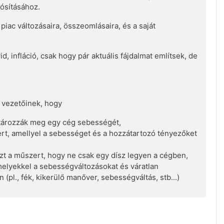
ósításához.
iac változásaira, összeomlásaira, és a saját
, infláció, csak hogy pár aktuális fájdalmat említsek, de
g
g vezetőinek, hogy
atározzák meg egy cég sebességét,
ert, amellyel a sebességet és a hozzátartozó tényezőket
azt a műszert, hogy ne csak egy dísz legyen a cégben,
melyekkel a sebességváltozásokat és váratlan
 (pl., fék, kikerülő manőver, sebességváltás, stb...)