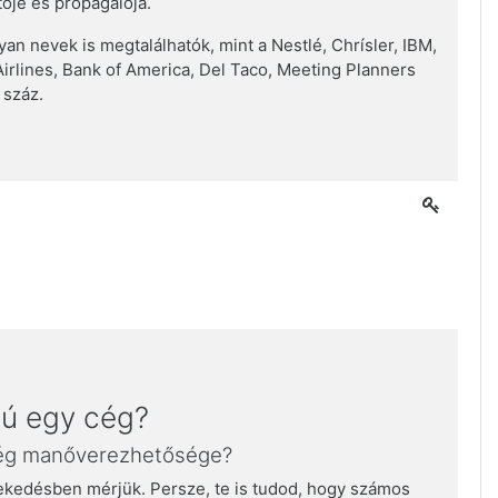
ője és propagálója.
yan nevek is megtalálhatók, mint a Nestlé, Chrísler, IBM,
irlines, Bank of America, Del Taco, Meeting Planners
 száz.
sú egy cég?
cég manőverezhetősége?
kedésben mérjük. Persze, te is tudod, hogy számos